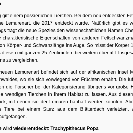
i
g gilt einem possierlichen Tierchen. Bei dem neu entdeckten F
e Lemurenart, die 2017 entdeckt wurde. Natürlich gibt es we
ings trägt die neue Spezies den wissenschaftlichen Namen Ch
e charakteristische Eigenschaften von anderen Fettschwanzmak
von Körper- und Schwanzlänge ins Auge. So misst der Körper 
 diesen mit ganzen 25 Zentimetern bei weitem übertrifft. Insges
ns zu vergleichen.
euen Lemurenart befindet sich auf der afrikanischen Insel 
nwaldes, wo sie sich vorwiegend von Früchten ernährt. Die lu
len die Forscher bei der Kategorisierung übrigens vor große
e wendigen Tierchen in ihrem Habitat zu fassen. Aus diesem
ück, mit denen sie der Lemuren habhaft werden konnten. Ab
h Tiere bei einem Sturz aus dem Blätterdach verletzten, 
aufgefangen.
fe wird wiederentdeckt: Trachypithecus Popa