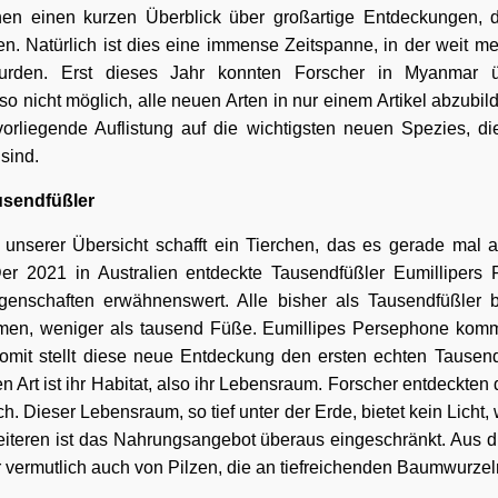
hnen einen kurzen Überblick über großartige Entdeckungen, 
. Natürlich ist dies eine immense Zeitspanne, in der weit me
 wurden. Erst dieses Jahr konnten Forscher in Myanmar 
 also nicht möglich, alle neuen Arten in nur einem Artikel abzub
 vorliegende Auflistung auf die wichtigsten neuen Spezies, di
sind.
usendfüßler
 unserer Übersicht schafft ein Tierchen, das es gerade mal
Der 2021 in Australien entdeckte Tausendfüßler Eumillipers
genschaften erwähnenswert. Alle bisher als Tausendfüßler b
en, weniger als tausend Füße. Eumillipes Persephone komm
omit stellt diese neue Entdeckung den ersten echten Tausend
 Art ist ihr Habitat, also ihr Lebensraum. Forscher entdeckte
ch. Dieser Lebensraum, so tief unter der Erde, bietet kein Licht,
eiteren ist das Nahrungsangebot überaus eingeschränkt. Aus 
r vermutlich auch von Pilzen, die an tiefreichenden Baumwurze