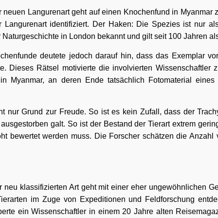
r neuen Langurenart geht auf einen Knochenfund in Myanmar z
 Langurenart identifiziert. Der Haken: Die Spezies ist nur al
 Naturgeschichte in London bekannt und gilt seit 100 Jahren al
chenfunde deutete jedoch darauf hin, dass das Exemplar vor 
e. Dieses Rätsel motivierte die involvierten Wissenschaftler z
n Myanmar, an deren Ende tatsächlich Fotomaterial eine
ht nur Grund zur Freude. So ist es kein Zufall, dass der Trach
 ausgestorben galt. So ist der Bestand der Tierart extrem gerin
ht bewertet werden muss. Die Forscher schätzen die Anzahl v
neu klassifizierten Art geht mit einer eher ungewöhnlichen Ge
erarten im Zuge von Expeditionen und Feldforschung entdec
perte ein Wissenschaftler in einem 20 Jahre alten Reisemaga