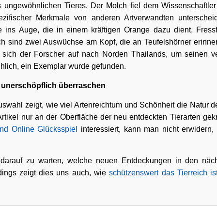
 ungewöhnlichen Tieres. Der Molch fiel dem Wissenschaftler 
ezifischer Merkmale von anderen Artverwandten unterscheidet
 ins Auge, die in einem kräftigen Orange dazu dient, Fress
ch sind zwei Auswüchse am Kopf, die an Teufelshörner erinne
 sich der Forscher auf nach Norden Thailands, um seinen v
chlich, ein Exemplar wurde gefunden.
n unerschöpflich überraschen
uswahl zeigt, wie viel Artenreichtum und Schönheit die Natur d
Artikel nur an der Oberfläche der neu entdeckten Tierarten ge
und Online Glücksspiel
interessiert, kann man nicht erwidern,
g darauf zu warten, welche neuen Entdeckungen in den näc
dings zeigt dies uns auch, wie
schützenswert das Tierreich is