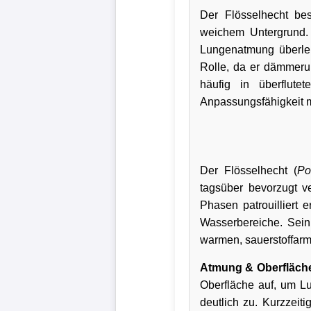
Der Flösselhecht be
weichem Untergrund. 
Lungenatmung überleb
Rolle, da er dämmerun
häufig in überflut
Anpassungsfähigkeit m
Der Flösselhecht (
Po
tagsüber bevorzugt ve
Phasen patrouilliert
Wasserbereiche. Sein 
warmen, sauerstoffarme
Atmung & Oberfläche
Oberfläche auf, um L
deutlich zu. Kurzzeiti