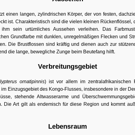
tzt einen langen, zylindrischen Körper, der von festen, dachzi
 ist. Charakteristisch sind die vielen kleinen Rückenflössel, d
ihm sein urtümliches Aussehen verleihen. Das Farbmuste
ichen Grundfarbe mit dunklen, unregelmäßigen Flecken und Str
en. Die Brustflossen sind kräftig und dienen auch zur stüt
d die lange, bewegliche Zunge beim Beutefang hilft.
Verbreitungsgebiet
lypterus ornatipinnis
) ist vor allem im zentralafrikanischen
 im Einzugsgebiet des Kongo-Flusses, insbesondere in der De
lüsse, stehende Altwasserarme und Überschwemmungsgebie
. Die Art gilt als endemisch für diese Region und kommt auße
Lebensraum