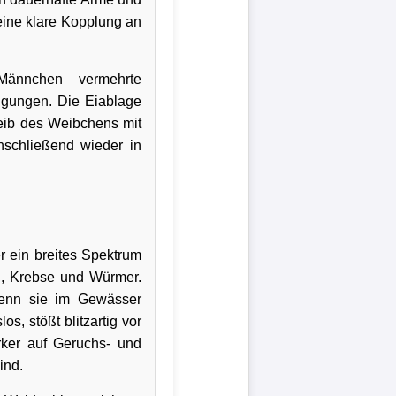
eine klare Kopplung an
ännchen vermehrte
lgungen. Die Eiablage
leib des Weibchens mit
anschließend wieder in
der ein breites Spektrum
en, Krebse und Würmer.
wenn sie im Gewässer
s, stößt blitzartig vor
ärker auf Geruchs- und
ind.