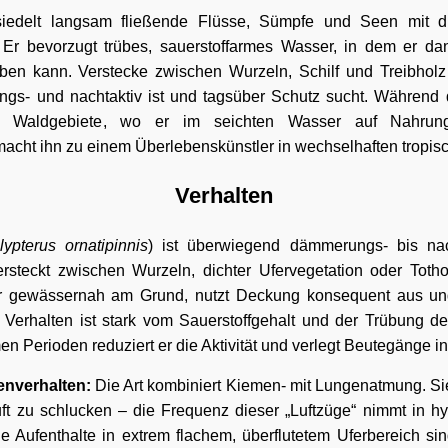
siedelt langsam fließende Flüsse, Sümpfe und Seen mit di
Er bevorzugt trübes, sauerstoffarmes Wasser, in dem er dan
en kann. Verstecke zwischen Wurzeln, Schilf und Treibholz 
gs- und nachtaktiv ist und tagsüber Schutz sucht. Während 
ete Waldgebiete, wo er im seichten Wasser auf Nahrun
acht ihn zu einem Überlebenskünstler in wechselhaften tropi
Verhalten
lypterus ornatipinnis
) ist überwiegend dämmerungs- bis nac
rsteckt zwischen Wurzeln, dichter Ufervegetation oder Totho
 er gewässernah am Grund, nutzt Deckung konsequent aus und
Verhalten ist stark vom Sauerstoffgehalt und der Trübung d
n Perioden reduziert er die Aktivität und verlegt Beutegänge i
nverhalten:
Die Art kombiniert Kiemen- mit Lungenatmung. Sie
uft zu schlucken – die Frequenz dieser „Luftzüge“ nimmt in 
ge Aufenthalte in extrem flachem, überflutetem Uferbereich si