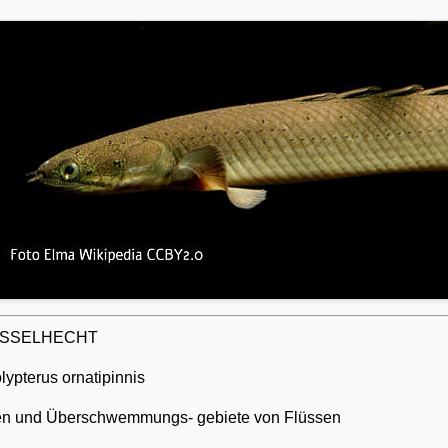
LÖSSELHECHT
ypterus ornatipinnis
en und Überschwemmungs- gebiete von Flüssen