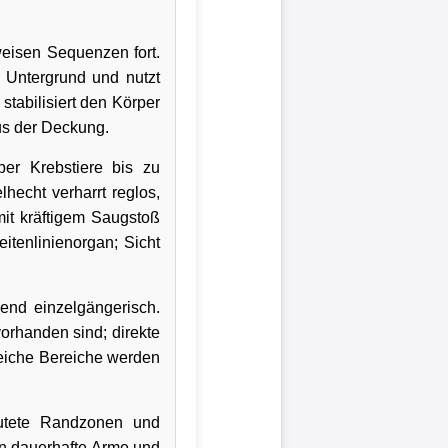
eisen Sequenzen fort.
en Untergrund und nutzt
tabilisiert den Körper
us der Deckung.
er Krebstiere bis zu
lhecht verharrt reglos,
it kräftigem Saugstoß
itenlinienorgan; Sicht
gend einzelgängerisch.
orhanden sind; direkte
reiche Bereiche werden
lutete Randzonen und
n dauerhafte Arme und