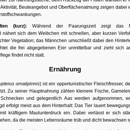
. Aktivität, Beuteangebot und Oberflächenatmung zeigen dabei 
rstoffschwankungen.
lten (kurz):
Während der Paarungszeit zeigt das M
ähert sich dem Weibchen mit schnellen, aber kurzen Verfo
dichter Vegetation; das Männchen umschließt dabei den Hinter
uchtet die frei abgegebenen Eier unmittelbar und zieht sich 
ege findet nicht statt.
Ernährung
ypterus ornatipinnis
) ist ein opportunistischer Fleischfresser, 
utzt. Zu seiner Hauptnahrung zählen kleinere Fische, Garnel
, Schnecken und gelegentlich Aas werden aufgenommen, 
gd erfolgt meist aus dem Hinterhalt: Das Tier lauert bewegungslo
it kräftigem Maulunterdruck ein. Dabei verlässt er sich st
 Sehen, da die meisten Lebensräume trüb und dicht bewachsen s