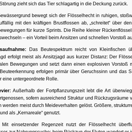
 Störung zieht sich das Tier schlagartig in die Deckung zurück.
wässergrund bewegt sich der Flösselhecht in ruhigen, stoßw
uffällig mit den kräftigen Brustflossen ab, „schreitet“ über d
ewegungen für kurze Sprints. Die Reihe kleiner Rückenflössel s
swechseln – ein Vorteil beim Ansitzen und schnellen Vorstoß a
saufnahme:
Das Beutespektrum reicht von Kleinfischen üb
gd erfolgt meist als Ansitzjagd aus kurzer Distanz: Der Flösse
malen Bewegungen und setzt dann einen explosiven Vorstoß m
 Beuteerkennung erfolgen primär über Geruchssinn und das Se
r eine untergeordnete Rolle.
vier:
Außerhalb der Fortpflanzungszeit lebt die Art überwie
 Artgenossen, sofern ausreichend Struktur und Rückzugsräume v
werden meist durch Meideverhalten gelöst. Größere, struktur
und als „Kernareale“ genutzt.
Mit einsetzender Regenzeit nutzt der Flösselhecht überf
ser zur Nahrungssuche; beim Rückzug der Fluten wandert er i